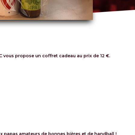
C vous propose un coffret cadeau au prix de 12 €.
aux papas amateurs de bonnes bières et de handball !