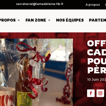
secretariat@lamadeleine-hb.fr
A propos
PROPOS
FAN ZONE
NOS ÉQUIPES
PARTEN
OFF
CAD
POU
PÈR
10 Juin 20